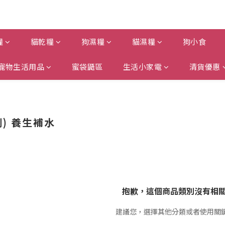
糧
貓乾糧
狗濕糧
貓濕糧
狗小食
寵物生活用品
蜜袋鼯區
生活小家電
清貨優惠
(副) 養生補水
抱歉，這個商品類別沒有相
建議您，選擇其他分類或者使用關