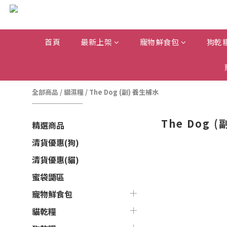
首頁
最新上架
寵物鮮食包
狗乾
全部商品
/
貓濕糧
/
The Dog (副) 養生補水
The Dog 
精選商品
清貨優惠(狗)
清貨優惠(貓)
蜜袋鼯區
寵物鮮食包
貓乾糧