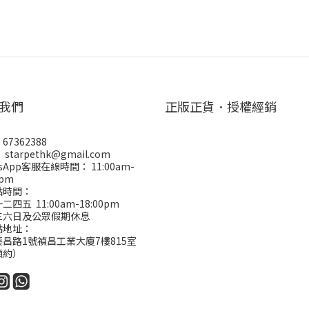
我們
正版正貨．授權經銷
67362388
starpethk@gmail.com
tsApp客服在線時間： 11:00am-
0pm
點時間：
四五 11:00am-18:00pm
三六日及公眾假期休息
點地址：
昌路1號禎昌工業大廈7樓815室
預約）