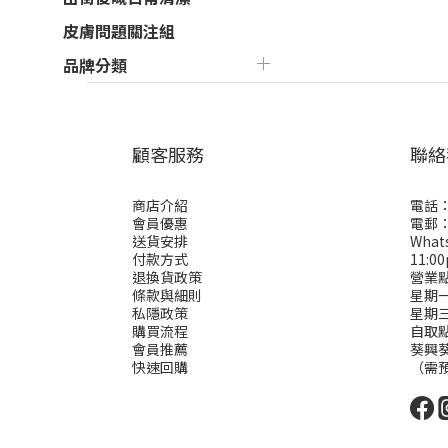
皮膚問題關注組
品牌分類
顧客服務
聯絡
商店介紹
電話：
會員優惠
電郵： 
送貨安排
Wha
付款方式
11:0
退換貨政策
營業
條款與細則
星期一二
私隱政策
星期
購買流程
自取
會員推薦
葵興葵
快速回購
（需