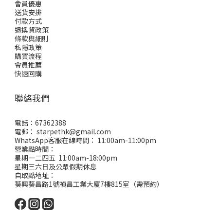
會員優惠
送貨安排
付款方式
退換貨政策
條款與細則
私隱政策
購買流程
會員推薦
快速回購
聯絡我們
電話：67362388
電郵： starpethk@gmail.com
WhatsApp客服在線時間： 11:00am-11:00pm
營業點時間：
星期一二四五 11:00am-18:00pm
星期三六日及公眾假期休息
自取點地址：
葵興葵昌路1號禎昌工業大廈7樓815室（需預約）