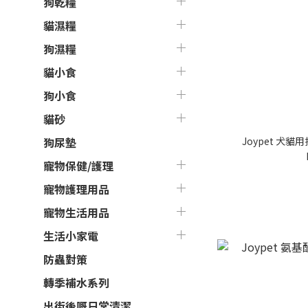
狗乾糧
貓濕糧
狗濕糧
貓小食
狗小食
貓砂
Joypet 犬貓
狗尿墊
寵物保健/護理
寵物護理用品
寵物生活用品
生活小家電
防蟲對策
轉季補水系列
出街後嘅日常清潔