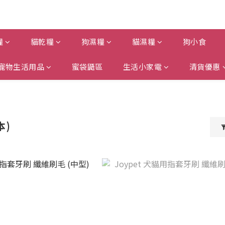
糧
貓乾糧
狗濕糧
貓濕糧
狗小食
寵物生活用品
蜜袋鼯區
生活小家電
清貨優惠
本)