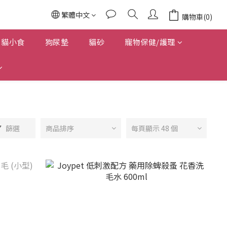
繁體中文
購物車(0)
貓小食
狗尿墊
貓砂
寵物保健/護理
篩選
商品排序
每頁顯示 48 個