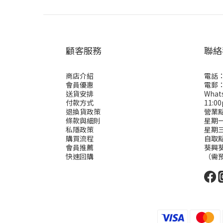
顧客服務
聯絡
商店介紹
電話：
會員優惠
電郵： 
送貨安排
Wha
付款方式
11:0
退換貨政策
營業
條款與細則
星期一二
私隱政策
星期
購買流程
自取
會員推薦
葵興葵
快速回購
（需