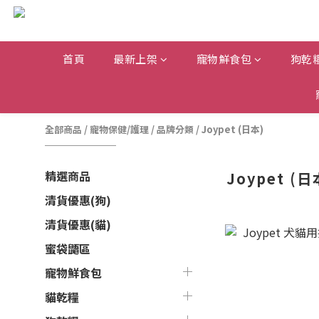
首頁
最新上架
寵物鮮食包
狗乾
全部商品
/
寵物保健/護理
/
品牌分類
/
Joypet (日本)
精選商品
Joypet (日
清貨優惠(狗)
清貨優惠(貓)
蜜袋鼯區
寵物鮮食包
貓乾糧