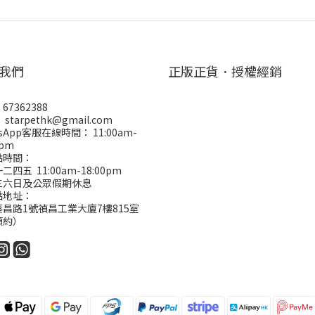
我們
正版正貨．授權經銷
67362388
starpethk@gmail.com
tsApp客服在線時間： 11:00am-
0pm
點時間：
四五 11:00am-18:00pm
三六日及公眾假期休息
點地址：
昌路1號禎昌工業大廈7樓815室
預約）