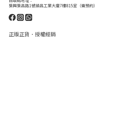
自取點地址：
葵興葵昌路1號禎昌工業大廈7樓815室（需預約）
正版正貨．授權經銷