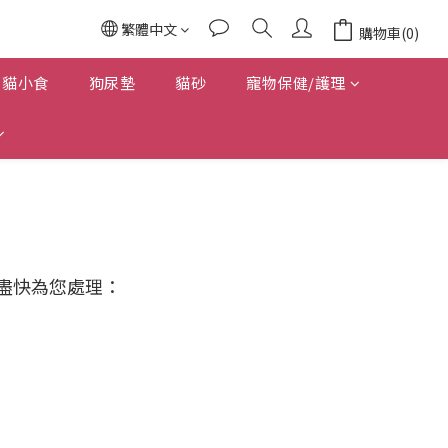
繁體中文
購物車(0)
貓小食
狗尿墊
貓砂
寵物保健/護理
盡快為您處理：