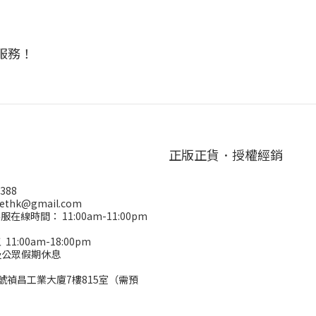
服務！
正版正貨．授權經銷
388
ethk@gmail.com
客服在線時間： 11:00am-11:00pm
：
1:00am-18:00pm
及公眾假期休息
：
號禎昌工業大廈7樓815室（需預