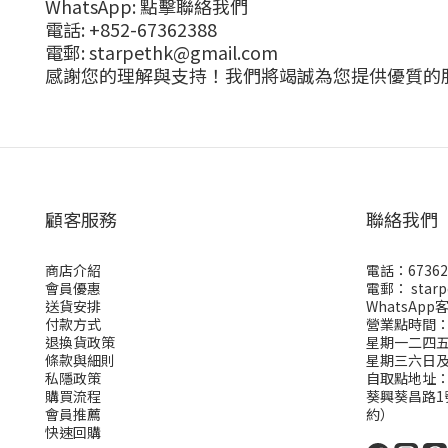
WhatsApp: 點擊聯絡我們
電話: +852-67362388
電郵: starpethk@gmail.com
感謝您的理解與支持！我們將竭誠為您提供優質的
顧客服務
聯絡我們
商店介紹
電話：67362
會員優惠
電郵： starp
送貨安排
WhatsApp
付款方式
營業點時間
退換貨政策
星期一二四五 1
條款與細則
星期三六日
私隱政策
自取點地址
購買流程
葵興葵昌路1
會員推薦
約）
快速回購