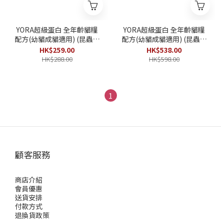
YORA超級蛋白 全年齡貓糧
YORA超級蛋白 全年齡貓糧
配方(幼貓成貓適用) (昆蟲蛋
配方(幼貓成貓適用) (昆蟲蛋
白蟲蟲貓糧) 1.5kg
白蟲蟲貓糧) 3.75kg
HK$259.00
HK$538.00
HK$288.00
HK$598.00
1
顧客服務
商店介紹
會員優惠
送貨安排
付款方式
退換貨政策