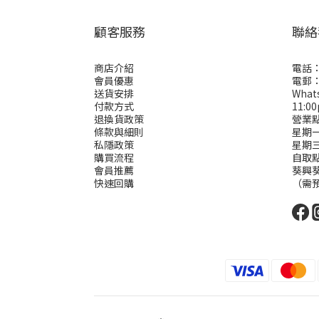
顧客服務
聯絡
商店介紹
電話：
會員優惠
電郵： 
送貨安排
Wha
付款方式
11:0
退換貨政策
營業
條款與細則
星期一二
私隱政策
星期
購買流程
自取
會員推薦
葵興葵
快速回購
（需