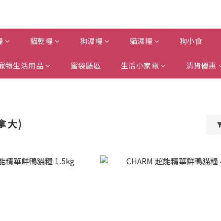
糧
貓乾糧
狗濕糧
貓濕糧
狗小食
寵物生活用品
蜜袋鼯區
生活小家電
清貨優惠
拿大)