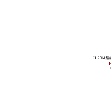
CHARM 超
H