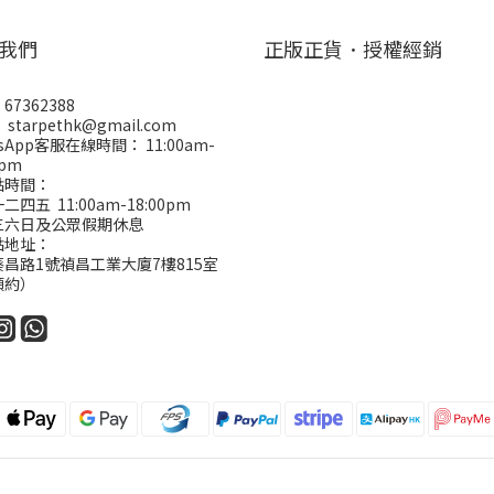
我們
正版正貨．授權經銷
67362388
starpethk@gmail.com
tsApp客服在線時間： 11:00am-
0pm
點時間：
四五 11:00am-18:00pm
三六日及公眾假期休息
點地址：
昌路1號禎昌工業大廈7樓815室
預約）