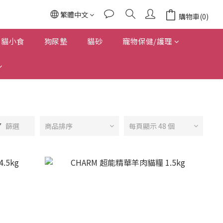
繁體中文
購物車(0)
貓小食
狗尿墊
貓砂
寵物保健/護理
篩選
商品排序
每頁顯示 48 個