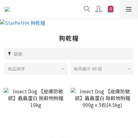
狗乾糧
篩選
商品排序
每頁顯示 48 個