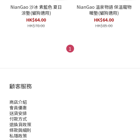
NianGao 沙冰 紫藍色 夏日
NianGao 溫泉物語 保溫寵物
涼墊(貓狗適用)
暖墊(貓狗適用)
HK$64.00
HK$64.00
HK$78.00
HK$85.00
1
顧客服務
商店介紹
會員優惠
送貨安排
付款方式
退換貨政策
條款與細則
私隱政策