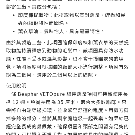
部寄生蟲。其成分包括：
印度楝提取物：此提取物以其對跳蚤、蜱蟲和昆
蟲的驅避特性而聞名。
薰衣草油：氣味怡人，具有驅蟲特性。
由於其製造工藝，此項圈確保印度楝和薰衣草的天然提
取物能持續釋放到動物的毛髮中。該項圈具有防水功
能，性能不受水或濕氣影響，也不會干擾貓或狗的嗅
覺。項圈長度可根據貓的頸部大小進行調整。項圈有效
期為三個月，適用於三個月以上的貓咪。
使用說明
一條 Beaphar VETOpure 貓用跳蚤項圈可持續使用長
達 12 週。項圈長度為 35 厘米，適合大多數貓咪。只
需將自由端穿過扣環，並收緊至舒適的程度。用剪刀剪
掉多餘的部分，並將其與家庭垃圾一起丟棄。如果給已
經完全長成的貓佩戴，確保項圈和頸部之間留有足夠的
空間，可以插入兩根手指。如果給成長中的貓佩戴，記