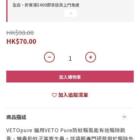
全店，折實滿$400即享送貨上門免運
HK$98.00
HK$70.00
加入購物車
加入追蹤清單
商品描述
VETOpure 貓用VETO Pure防蚊驅虱能有效驅除跳
蚤、蜱蟲和蚊子等寄生蟲。該項圈專門研發用於驅除外