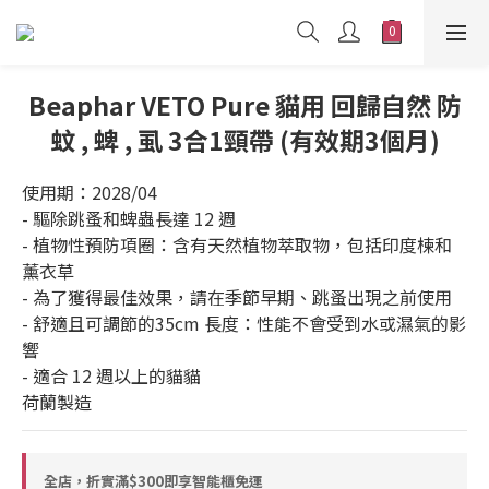
Beaphar VETO Pure 貓用 回歸自然 防
蚊 , 蜱 , 虱 3合1頸帶 (有效期3個月)
使用期：2028/04
- 驅除跳蚤和蜱蟲長達 12 週 
- 植物性預防項圈：含有天然植物萃取物，包括印度楝和
薰衣草 
- 為了獲得最佳效果，請在季節早期、跳蚤出現之前使用 
- 舒適且可調節的35cm 長度：性能不會受到水或濕氣的影
響 
- 適合 12 週以上的貓貓
荷蘭製造
全店，折實滿$300即享智能櫃免運