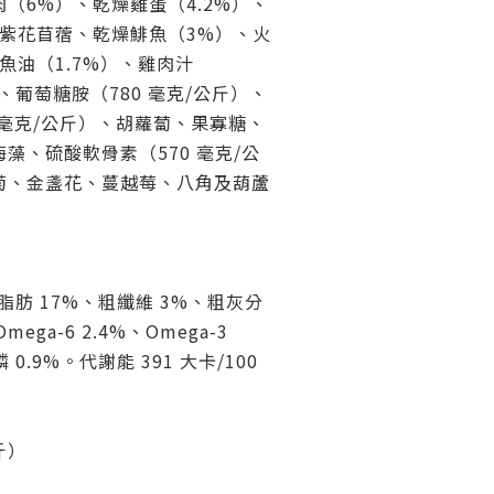
（6%）、乾燥雞蛋（4.2%）、
、紫花苜蓿、乾燥鯡魚（3%）、火
魚油（1.7%）、雞肉汁
、葡萄糖胺（780 毫克/公斤）、
0 毫克/公斤）、胡蘿蔔、果寡糖、
藻、硫酸軟骨素（570 毫克/公
菊、金盞花、蔓越莓、八角及葫蘆
脂肪 17%、粗纖維 3%、粗灰分 
ega-6 2.4%、Omega-3 
 0.9%。代謝能 391 大卡/100 
斤）