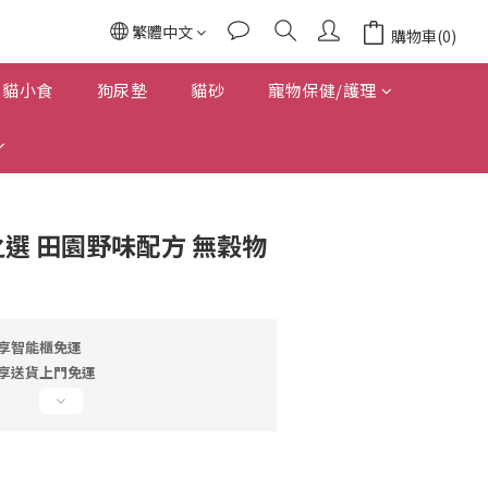
繁體中文
購物車(0)
貓小食
狗尿墊
貓砂
寵物保健/護理
原之選 田園野味配方 無穀物
即享智能櫃免運
即享送貨上門免運