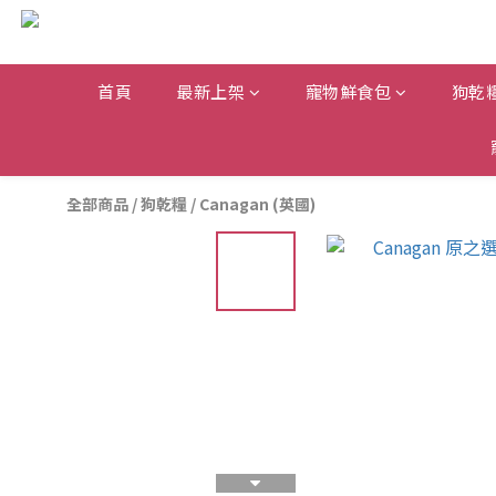
首頁
最新上架
寵物鮮食包
狗乾
全部商品
/
狗乾糧
/
Canagan (英國)