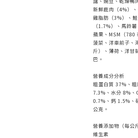
藷、豌豆、乾燥鴨肉
新鮮鹿肉（4%）
雞脂肪（3%）、鮭
（1.7%）、馬鈴薯
蘋果、MSM（78
菠菜、洋車前子、海
斤）、薄荷、洋甘
巴。
營養成分分析
粗蛋白質 37%、粗
7.3%、水分 8%、Om
0.7%、鈣 1.5%、磷
公克。
營養添加物（每公
維生素