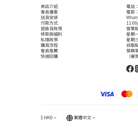
商店介紹
電話：
會員優惠
電郵： 
送貨安排
Wha
付款方式
11:0
退換貨政策
營業
條款與細則
星期一二
私隱政策
星期
購買流程
自取
會員推薦
葵興葵
快速回購
（需
$
HKD
繁體中文