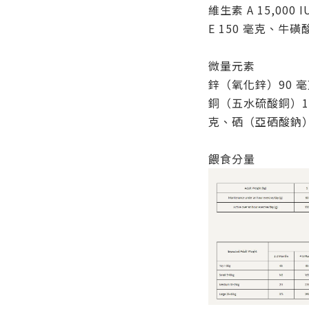
維生素 A 15,000 
E 150 毫克、牛磺酸
微量元素
鋅（氧化鋅）90 
銅（五水硫酸銅）1
克、硒（亞硒酸鈉）0
餵食分量