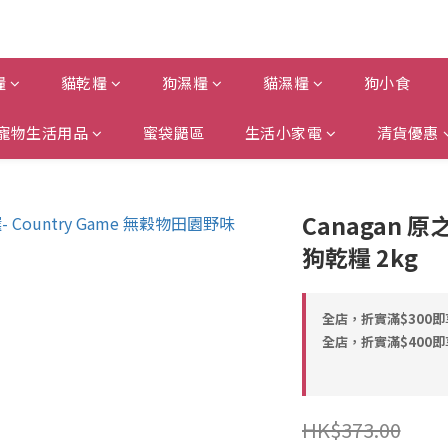
糧
貓乾糧
狗濕糧
貓濕糧
狗小食
寵物生活用品
蜜袋鼯區
生活小家電
清貨優惠
Canagan 
狗乾糧 2kg
全店，折實滿$300
全店，折實滿$400
HK$373.00