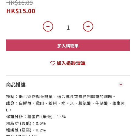
HK$16.00
HK$15.00
加入購物車
加入追蹤清單
商品描述
特點
：低污染物與低熱量，適合挑食或需控制體重的貓咪。
成分
：白鰹魚、雞肉、蛤蜊、水、米、賴氨酸、牛磺酸、維生素
E。
保證分析
：粗蛋白 (最低)：14%
粗脂肪 (最低)：0.6%
粗纖維 (最高)：0.2%