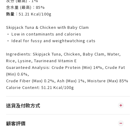
灰分 (最高)：1%
含水量 (最高)：85%
熱量
：51.21 Kcal/100g
Skipjack Tuna & Chicken with Baby Clam
• Low in contaminants and calories
• Ideal for fussy and weightwatching cats
Ingredients: Skipjack Tuna, Chicken, Baby Clam, Water,
Rice, Lysine, Taurineand Vitamin E
Guaranteed Analysis: Crude Protein (Min) 14%, Crude Fat
(Min) 0.6%,
Crude Fiber (Max) 0.2%, Ash (Max) 1%, Moisture (Max) 85%
Calorie Content: 51.21 Kcal/100g
送貨及付款方式
顧客評價