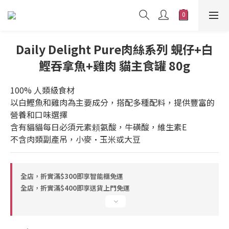
Daily Delight Pure肉絲系列 蜆仔+白
鰹吞拿魚+雞肉 貓主食罐 80g
100% 人類級食材
以白鰹魚和雞肉為主要成分，搭配多種配料，提供豐富的
營養和口味選擇
含有貓貓每日必須元素頼氨酸，牛磺酸，維生素E
不含肉類副產吊，小麥·玉米或大豆
全店，折實滿$300即享智能櫃免運
全店，折實滿$400即享送貨上門免運