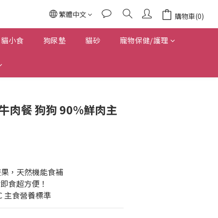
繁體中文
購物車(0)
貓小食
狗尿墊
貓砂
寵物保健/護理
牛肉餐 狗狗 90%鮮肉主
蔬果，天然機能食補
封即食超方便！
RC 主食營養標準