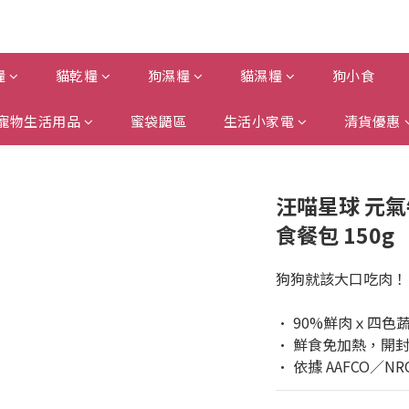
糧
貓乾糧
狗濕糧
貓濕糧
狗小食
寵物生活用品
蜜袋鼯區
生活小家電
清貨優惠
汪喵星球 元氣
食餐包 150g
狗狗就該大口吃肉！
• 90%鮮肉ｘ四色
• 鮮食免加熱，開
• 依據 AAFCO／N