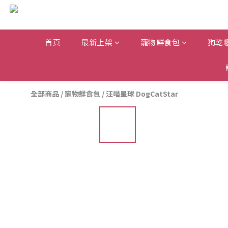
首頁
最新上架
寵物鮮食包
狗乾
全部商品
/
寵物鮮食包
/
汪喵星球 DogCatStar