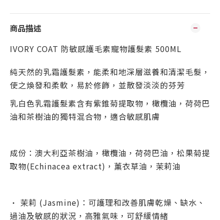
商品描述
IVORY COAT 防敏感護毛素寵物護髮素 500ML
純天然的乳霜護髮素，能柔和地深層滋養和清潔毛髮，
使之煥發和柔軟，易於修飾，並散發淡淡的芬芳
乳白色乳霜護髮素含有紫錐菊提取物，橄欖油，荷荷巴
油和茶樹油的獨特混合物，適合敏感肌膚
成份：澳大利亞茶樹油，橄欖油，荷荷巴油，松果菊提
取物(Echinacea extract)，薰衣草油，茉莉油
• 茉莉 (Jasmine)：可護理和改善肌膚乾燥、缺水、
過油及敏感的狀況，高雅氣味，可舒緩情緒