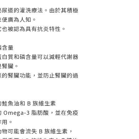
泌尿道的灌洗療法。由於其積極
來便廣為人知。
它也被認為具有抗炎特性。
磷含量
蛋白質和磷含量可以減輕代謝器
是腎臟。
咪的腎臟功能，並防止腎臟的過
鮭魚油和 B 族維生素
Omega-3 脂肪酸，並在免疫
作用。
物可能會流失 B 族維生素，