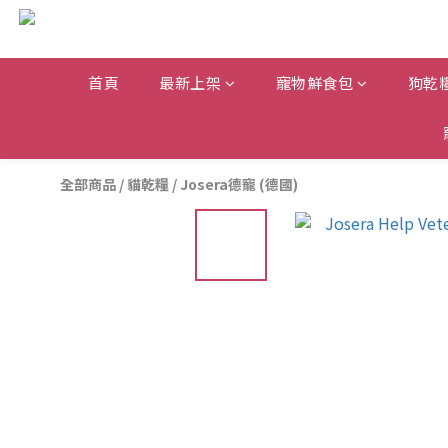
首頁
最新上架
寵物鮮食包
狗乾
全部商品
/
貓乾糧
/
Josera德寵 (德國)