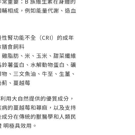
常重要：B 族維生素在身體的
相輔相成，例如能量代謝、造血
性腎功能不全（CRI）的成年
方膳食飼料
、雞脂肪、米、玉米、甜菜纖維
馬鈴薯蛋白、水解動物蛋白、礦
解物、三文魚油、牛至、生薑、
奶薊、蔓越莓
列利用大自然提供的優質成分，
疾病的蔓越莓和蕁麻，以及支持
些成分在傳統的獸醫學和人類民
 明極具效用。