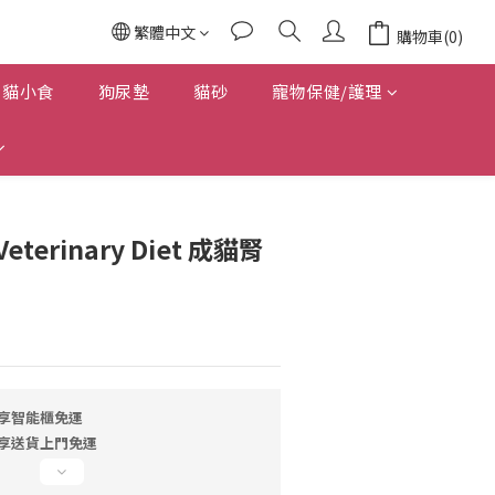
繁體中文
購物車(0)
貓小食
狗尿墊
貓砂
寵物保健/護理
 Veterinary Diet 成貓腎
即享智能櫃免運
即享送貨上門免運