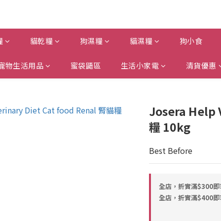
糧
貓乾糧
狗濕糧
貓濕糧
狗小食
寵物生活用品
蜜袋鼯區
生活小家電
清貨優惠
Josera Help
糧 10kg
Best Before
全店，折實滿$300
全店，折實滿$400