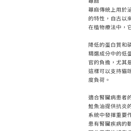
蕁麻
蕁麻傳統上用於
的特性，自古以
在植物療法中，
降低的蛋白質和
精選成分中的低
官的負擔，尤其
這樣可以支持貓
度負荷。
適合腎臟病患者的
鮭魚油提供抗炎的 
系統中發揮重要
患有腎臟疾病的動