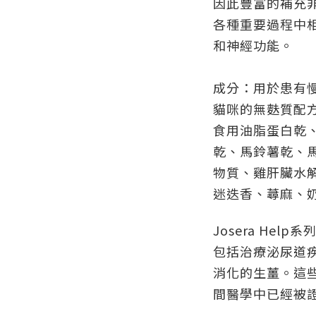
因此豐富的補充非
各種重要過程中
和神經功能。
成分：用於患有慢
貓咪的無麩質配
食用油脂蛋白乾
乾、馬鈴薯乾、
物質、雞肝臟水
迷迭香、蕁麻、
Josera Help
系
包括治療泌尿道
消化的生薑。這
間醫學中已經被證