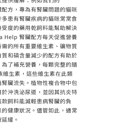
以提供緩解：例如我們的
lp 腎臟配方，專為有腎臟問題的貓咪
許多患有腎臟疾病的貓咪常常食
接受度的藥用乾飼料能幫助解決
ra Help 腎臟配方每天促進營養
所需的所有重要維生素、礦物質
白質和磷含量減少的配方有助於
。為了補充營養，每顆完整的膳
 族維生素，這些維生素在此類
過腎臟流失。植物性複合物中包
用於沖洗泌尿道，並因其抗炎特
這款飼料能減輕患病腎臟的負
咪的健康狀況。儘管如此，通常
被延緩。