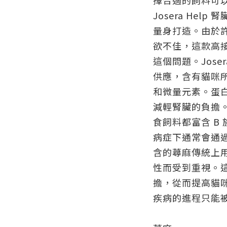
擇合適的飼料可
Josera He
量身打造。由於
欲不佳，這款高
這個問題。Jose
供應，含有貓咪
和微量元素。蛋
減輕腎臟的負擔
食飼料都富含 B
病症下通常會通
含的蕁麻傳統上
性而受到重視。
擔，從而提高貓
疾病的進程只能