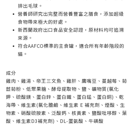
排出毛球。
營養師研究出完整而營養豐富之膳食，添加超級
食物帶來極大的好處。
新西蘭政府出口食品安全認證，原材料均可追溯
來源。
符合AAFCO標準的主食罐，適合所有年齡階段的
貓。
成分
雞肉、雞湯、帝王三文魚、雞肝、鷹嘴豆、蔓越莓、菊
苣菊粉、低聚果糖、酵母提取物、鹽、礦物質(氯化
鉀、硫酸鎂、蛋白鋅、蛋白鐵、蛋白錳、蛋白銅)、乾
海帶、維生素(氯化膽鹼、維生素 E 補充劑、煙酸、生
物素、硝酸硫胺素、泛酸鈣、核黃素、鹽酸吡哆醇、葉
酸、維生素D3補充劑)、DL-蛋氨酸、牛磺酸