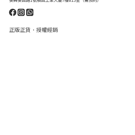
葵興葵昌路1號禎昌工業大廈7樓815室（需預約）
正版正貨．授權經銷