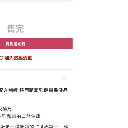
售完
貨到通知我
加入追蹤清單
清新配方啫喱 紐西蘭貓狗健康保健品
吸補充
持狗和貓的口腔健康
與呼吸是一種獨特的“世界第一”維