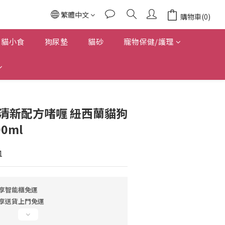
繁體中文
購物車(0)
貓小食
狗尿墊
貓砂
寵物保健/護理
護齒清新配方啫喱 紐西蘭貓狗
0ml
1
即享智能櫃免運
即享送貨上門免運