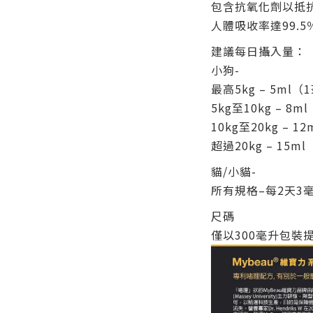
包含抗氧化劑以抵
人體吸收率達99.5
建議每日攝入量：
小狗-
最高5kg – 5ml（
5kg至10kg – 8m
10kg至20kg – 
超過20kg – 15m
貓/小貓-
所有規格–每2天3毫
尺碼
僅以300毫升包裝