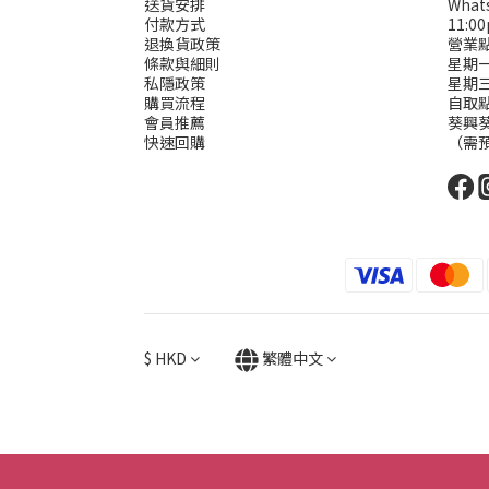
送貨安排
Wha
付款方式
11:0
退換貨政策
營業
條款與細則
星期一二
私隱政策
星期
購買流程
自取
會員推薦
葵興葵
快速回購
（需
$
HKD
繁體中文