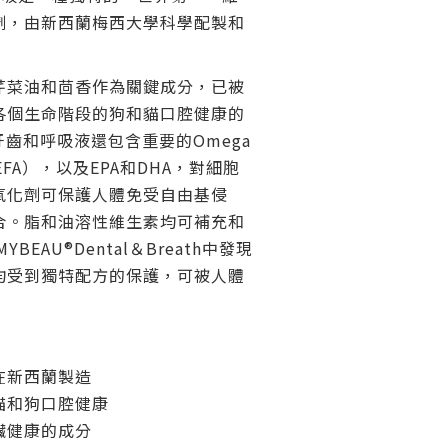
劑，由新西蘭梅西大學科學配製和
芹菜油和茴香作為關鍵成分，已被
各個生命階段的狗和貓口腔健康的
®牙齒和呼吸液還包含重要的Omega
FA），以及EPA和DHA，對細胞
氧化劑可保護人體免受自由基侵
合。脂和油溶性維生素均可補充和
BEAU®Dental＆Breath中發現
均受到獨特配方的保護，可被人體
在新西蘭製造
貓和狗口腔健康
臟健康的成分