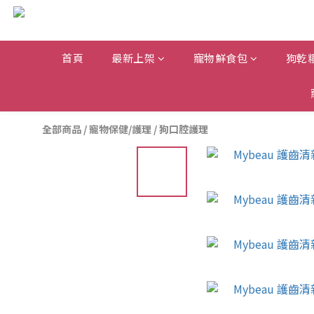
首頁
最新上架
寵物鮮食包
狗乾
全部商品
/
寵物保健/護理
/
狗口腔護理