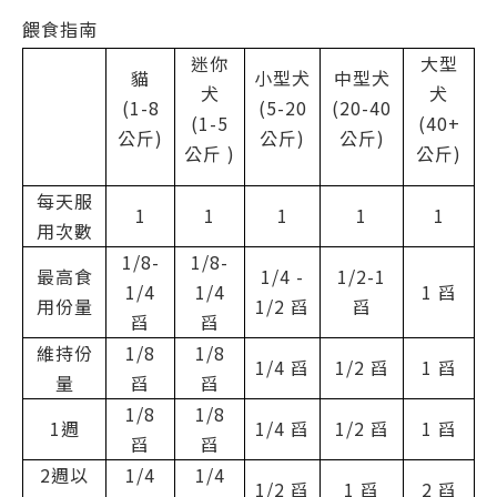
餵食指南
迷你
大型
貓
小型犬
中型犬
犬
犬
(1-8
(5-20
(20-40
(1-5
(40+
公斤)
公斤)
公斤)
公斤 )
公斤)
每天服
1
1
1
1
1
用次數
1/8-
1/8-
最高食
1/4 -
1/2-1
1/4
1/4
1 舀
用份量
1/2 舀
舀
舀
舀
維持份
1/8
1/8
1/4 舀
1/2 舀
1 舀
量
舀
舀
1/8
1/8
1週
1/4 舀
1/2 舀
1 舀
舀
舀
2週以
1/4
1/4
1/2 舀
1 舀
2 舀