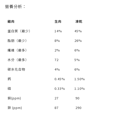
營養分析：
雞肉
生肉
凍乾
蛋白質（最少）
14%
45%
脂肪（最少）
8%
26%
纖維（最多）
2%
6%
水分（最多）
72
5%
碳水化合物
4%
6%
鈣
0.45%
1.50%
磷
0.33%
1.10%
銅(ppm)
27
90
鋅 (ppm)
87
290