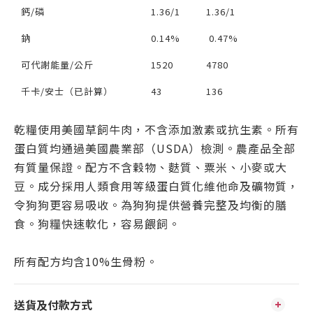
鈣/磷
1.36/1
1.36/1
鈉
0.14%
0.47%
可代謝能量/公斤
1520
4780
千卡/安士（已計算）
43
136
乾糧使用美國草飼牛肉，不含添加激素或抗生素。所有
蛋白質均通過美國農業部（USDA）檢測。農產品全部
有質量保證。配方不含穀物、麩質、粟米、小麥或大
豆。成分採用人類食用等級蛋白質化維他命及礦物質，
令狗狗更容易吸收。為狗狗提供營養完整及均衡的膳
食。狗糧快速軟化，容易餵飼。
所有配方均含10%生骨粉。
送貨及付款方式