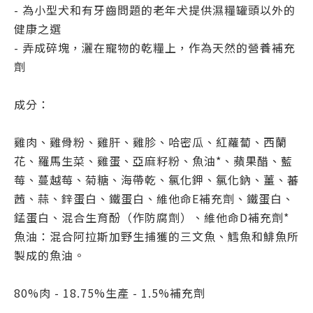
- 為小型犬和有牙齒問題的老年犬提供濕糧罐頭以外的
健康之選
- 弄成碎塊，灑在寵物的乾糧上，作為天然的營養補充
劑
成分：
雞肉、雞骨粉、雞肝、雞胗、哈密瓜、紅蘿蔔、西蘭
花、羅馬生菜、雞蛋、亞麻籽粉、魚油*、蘋果醋、藍
莓、蔓越莓、菊糖、海帶乾、氯化鉀、氯化鈉、薑、蕃
茜、蒜、鋅蛋白、鐵蛋白、維他命E補充劑、鐵蛋白、
錳蛋白、混合生育酚（作防腐劑）、維他命D補充劑*
魚油：混合阿拉斯加野生捕獲的三文魚、鱈魚和鯡魚所
製成的魚油。
80%肉 - 18.75%生產 - 1.5%補充劑