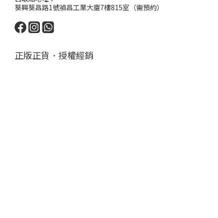
葵興葵昌路1號禎昌工業大廈7樓815室（需預約）
正版正貨．授權經銷