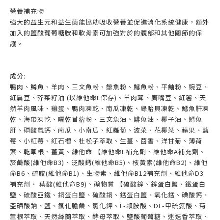
營養補充物
強大的益生元和益生菌能協助吸收營養並促進消化系統健康，額外
加入的鹽酸葡萄糖胺和軟骨素可加強對於的髖部和其他關節的保
護。
成分:
鴨肉、鱒魚、羊肉、三文魚粉、鯡魚粉、鱈魚粉、平鮋粉、豌豆、
紅扁豆、芥菜籽油 (以維他命E保存)、羊肉茸、鷹嘴豆、紅薯、天
然羊肉風味、雞蛋、鴨肉凍乾、南瓜凍乾、綠貽貝凍乾、鱈魚肝凍
乾、海帶凍乾、曬乾苜蓿粉、三文魚油、鯡魚油、椰子油、鱈魚
肝、磷酸氫鈣、南瓜、小南瓜、紅蘿蔔、波菜、花椰菜、蘋果、藍
莓、小紅莓、紅石榴、杜松子萃取、生薑、茴香、洋甘菊、薄荷
葉、乾草根、薑黃、維他命 【維他命E補充劑、維他命A補充劑、
菸鹼酸(維他命B3)、泛酸鈣(維他命B5)、核黃素(維他命B2)、維他
命B6、硫胺(維他命B1)、生物素、維他命B12補充劑、維他命D3
補充劑、 葉酸(維他命B9)、礦物質 【硫酸鋅、鋅蛋白鹽、鐵蛋白
鹽、硫酸亞鐵、銅蛋白鹽、硫酸銅、錳蛋白鹽、氧化錳、碘酸鈣、
亞硒酸鈉、鹽、氯化膽鹼、氯化鉀、L-賴胺酸、DL-甲硫氨酸、菊
苣根萃取、天然絲蘭萃取、酵母萃取、鹽酸葡萄糖、迷迭香萃取、