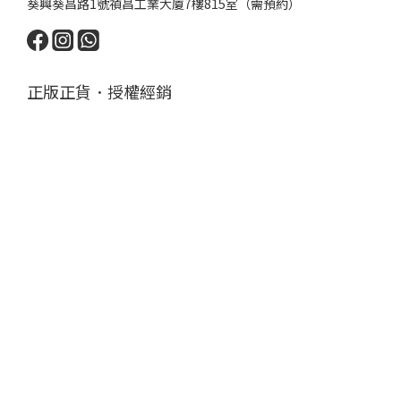
葵興葵昌路1號禎昌工業大廈7樓815室（需預約）
正版正貨．授權經銷