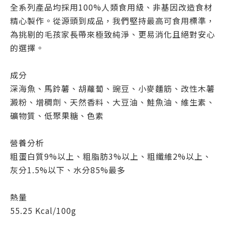
全系列產品均採用100%人類食用級、非基因改造食材
精心製作。從源頭到成品，我們堅持最高可食用標準，
為挑剔的毛孩家長帶來極致純淨、更易消化且絕對安心
的選擇。
成分
深海魚、馬鈴薯、胡蘿蔔、豌豆、小麥麵筋、改性木薯
澱粉、增稠劑、天然香料、大豆油、鮭魚油、維生素、
礦物質、低聚果糖、色素
營養分析
粗蛋白質9%以上、粗脂肪3%以上、粗纖維2%以上、
灰分1.5%以下、水分85%最多
熱量
55.25 Kcal/100g