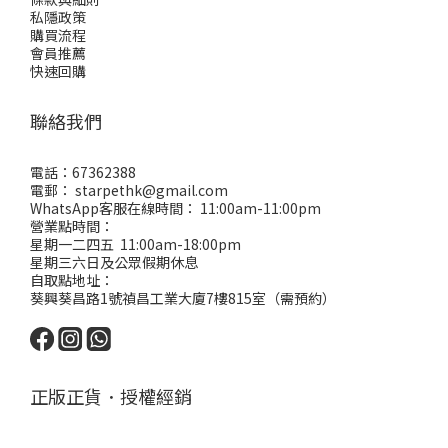
私隱政策
購買流程
會員推薦
快速回購
聯絡我們
電話：67362388
電郵： starpethk@gmail.com
WhatsApp客服在線時間： 11:00am-11:00pm
營業點時間：
星期一二四五 11:00am-18:00pm
星期三六日及公眾假期休息
自取點地址：
葵興葵昌路1號禎昌工業大廈7樓815室（需預約）
正版正貨．授權經銷