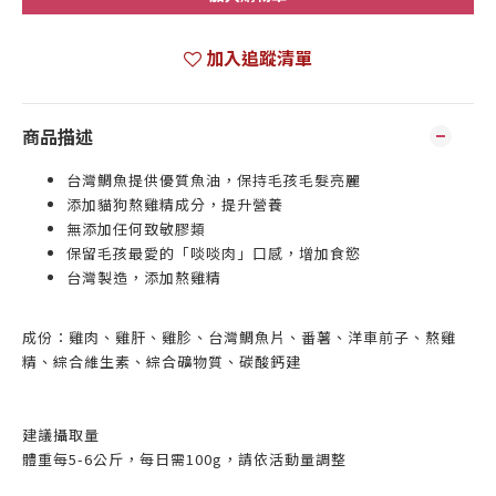
加入追蹤清單
商品描述
台灣鯛魚提供優質魚油，保持毛孩毛髮亮麗
添加貓狗熬雞精成分，提升營養
無添加任何致敏膠類
保留毛孩最愛的「啖啖肉」口感，增加食慾
台灣製造，添加熬雞精
成份：雞肉、雞肝、雞胗、台灣鯛魚片、番薯、洋車前子、熬雞
精、綜合維生素、綜合礦物質、碳酸鈣建
建議攝取量
體重每5-6公斤，每日需100g，請依活動量調整