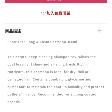
加入追蹤清單
商品描述
Show Tech Long & Clean Shampoo 300ml
This natural deep cleaning shampoo revitalises the
coat leaving it shiny and smelling fresh. Rich in
Nutrients, this shampoo is ideal for dry, dull or
damaged hair. Contains Jojoba oil, glycerine and
humectant to maintain the coat’s humidity and protect
bathers’ hands. Recommended for all long coated
breeds.