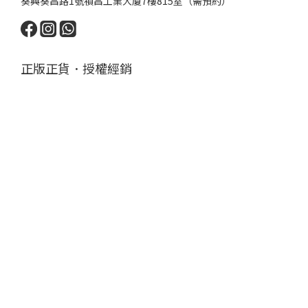
葵興葵昌路1號禎昌工業大廈7樓815室（需預約）
正版正貨．授權經銷