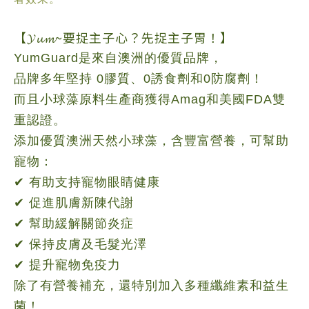
【𝓨𝓾𝓶~
要捉主子心？先捉主子胃！
】
YumGuard是來自澳洲的優質品牌，
品牌多年堅持 0膠質、0誘食劑和0防腐劑！
而且小球藻原料生產商獲得Amag和美國FDA雙
重認證。
添加優質澳洲天然小球藻，含豐富營養，可幫助
寵物：
✔ 有助支持寵物眼睛健康
✔ 促進
肌膚新陳代謝
✔ 幫助緩解關節炎症
✔ 保持皮膚及毛髮光澤
✔ 提升寵物免疫力
除了有營養補充，還特別加入多種纖維素和益生
菌！