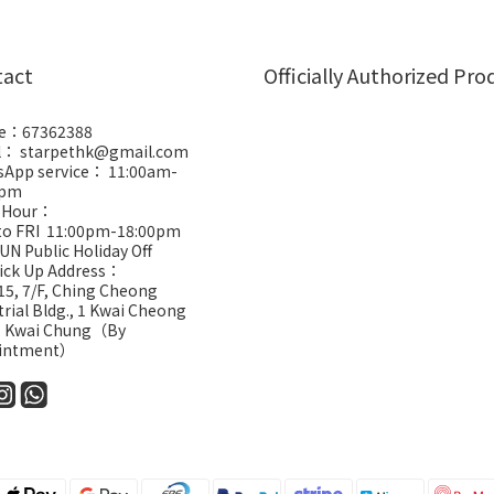
tact
Officially Authorized Pro
e：67362388
l： starpethk@gmail.com
App service： 11:00am-
0pm
 Hour：
to FRI 11:00pm-18:00pm
UN Public Holiday Off
Pick Up Address：
5, 7/F, Ching Cheong
trial Bldg., 1 Kwai Cheong
, Kwai Chung（By
intment）