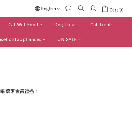
English
Cart(0)
Cat Wet Food
Dog Treats
Cat Treats
sehold appliances
ON SALE
精彩優惠會員禮遇！