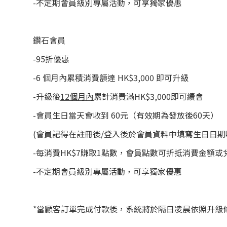
-不定期會員級別專屬活動，可享獨家優惠
鑽石會員
-95折優惠
-6 個月內累積消費額達 HK$3,000 即可升級
-升級後
12
個月內
累計消費滿HK$3,000即可續會
-會員生日當天會收到 60元（有效期為發放後60天）
(會員記得在註冊後/登入後於會員資料中填寫生日日期
-每消費HK$7賺取1點數，會員點數可折抵消費金額或
-不定期會員級別專屬活動，可享獨家優惠
*當顧客訂單完成付款後，系統將於隔日凌晨依照升級