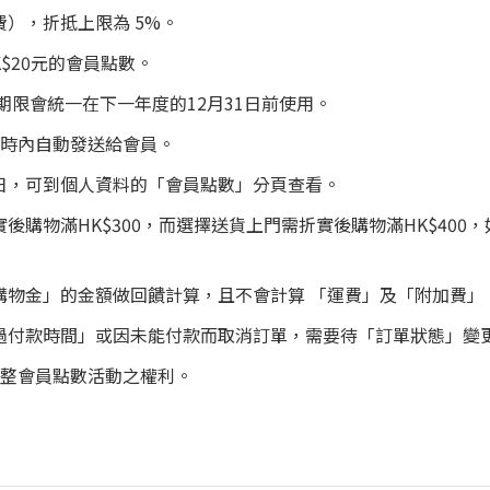
），折抵上限為 5%。
$20元的會員點數。
期限會統一在下一年度的12月31日前使用。
小時內自動發送給會員。
日，可到個人資料的「會員點數」分頁查看。
後購物滿HK$300，而選擇送貨上門需折實後購物滿HK$40
購物金」的金額做回饋計算，且不會計算 「運費」及「附加費」
過付款時間」或因未能付款而取消訂單，需要待「訂單狀態」變
留調整會員點數活動之權利。