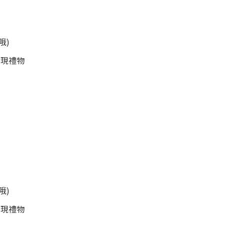
哦)
兌現禮物
哦)
兌現禮物