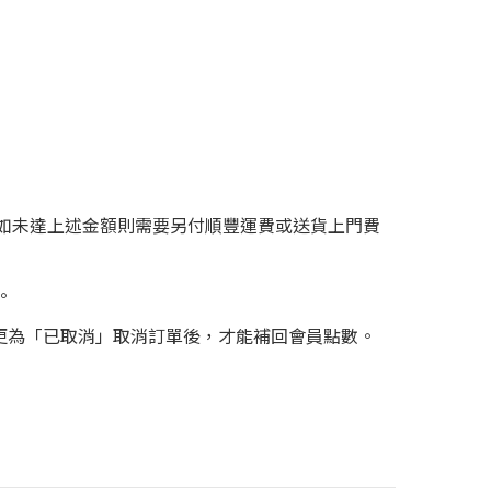
0，如未達上述金額則需要另付順豐運費或送貨上門費
。
更為「已取消」取消訂單後，才能補回會員點數。