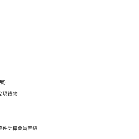
哦)
兌現禮物
條件計算會員等級