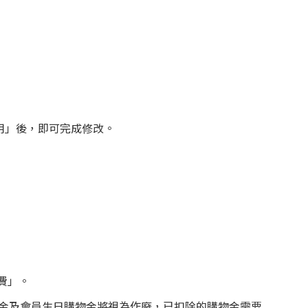
用」後，即可完成修改。
費」。
物金及會員生日購物金將視為作廢，已扣除的購物金需要