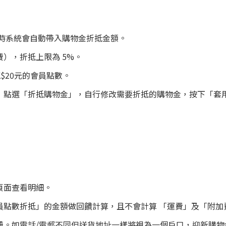
0時系統會自動帶入購物金折抵金額。
），折抵上限為 5%。
$20元的會員點數。
」點選「折抵購物金」，自行修改需要折抵的購物金，按下「套
頁面查看明細。
員點數折抵」的金額做回饋計算，且不會計算 「運費」及「附加
冊。如電話/電郵不同但送貨地址一樣將視為一個戶口，迎新購