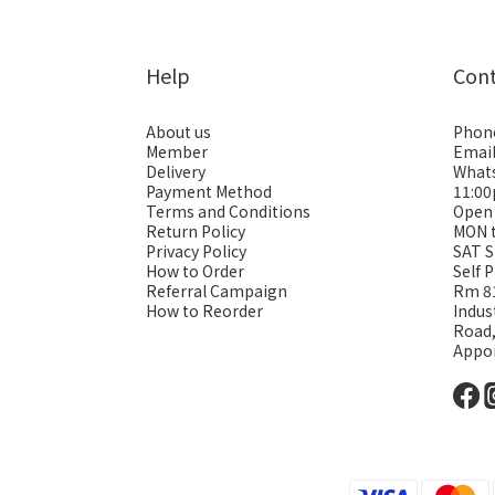
Help
Con
About us
Phon
Member
Emai
Delivery
Whats
Payment Method
11:0
Terms and Conditions
Open
Return Policy
MON 
Privacy Policy
SAT S
How to Order
Self 
Referral Campaign
Rm 81
How to Reorder
Indus
Road
Appo