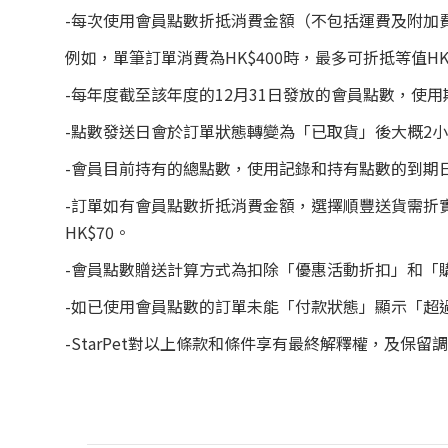
-每次使用會員點數折抵消費金額（不包括運費及附加費
例如，單筆訂單消費為HK$400時，最多可折抵等值HK
-每年度截至該年度的12月31日發放的會員點數，使用
-點數發送日會於訂單狀態轉變為「已取貨」後大概2
-會員目前持有的總點數，使用記錄和持有點數的到期
-訂單如有會員點數折抵消費金額，選擇順豐送貨需折實
HK$70。
-會員點數贈送計算方式為扣除「優惠活動折扣」和「
-如已使用會員點數的訂單未能「付款狀態」顯示「超
-StarPet對以上條款和條件享有最終解釋權，及保