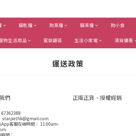
糧
貓乾糧
狗濕糧
貓濕糧
狗小食
寵物生活用品
蜜袋鼯區
生活小家電
清貨優惠
運送政策
我們
正版正貨．授權經銷
67362388
starpethk@gmail.com
tsApp客服在線時間： 11:00am-
0pm
點時間：