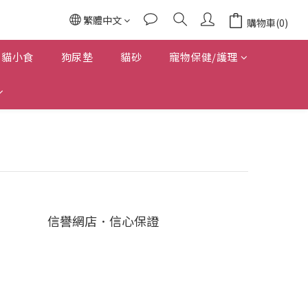
繁體中文
購物車(0)
貓小食
狗尿墊
貓砂
寵物保健/護理
信譽網店．信心保證