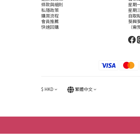
條款與細則
星期一二
私隱政策
星期
購買流程
自取
會員推薦
葵興葵
快速回購
（需
$
HKD
繁體中文