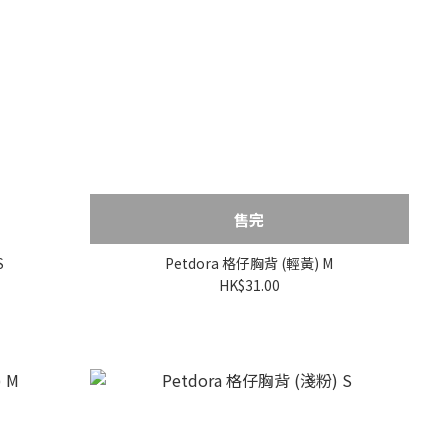
售完
S
Petdora 格仔胸背 (輕黃) M
HK$31.00