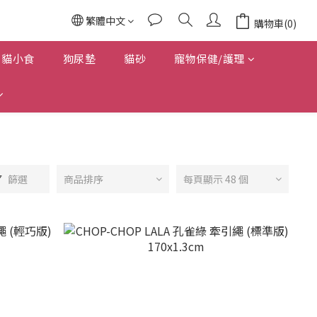
繁體中文
購物車(0)
貓小食
狗尿墊
貓砂
寵物保健/護理
篩選
商品排序
每頁顯示 48 個