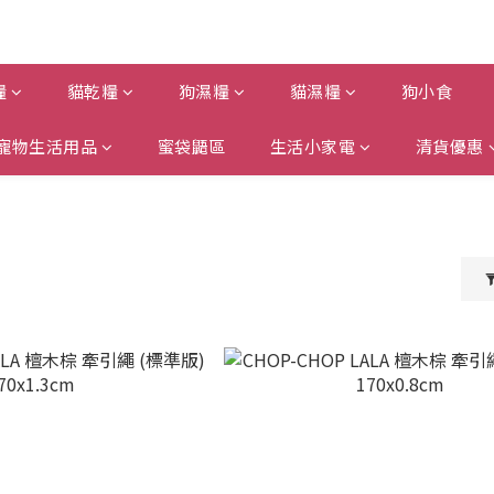
糧
貓乾糧
狗濕糧
貓濕糧
狗小食
寵物生活用品
蜜袋鼯區
生活小家電
清貨優惠