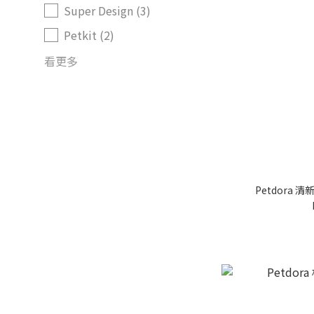
Super Design (3)
Petkit (2)
看更多
Petdora 