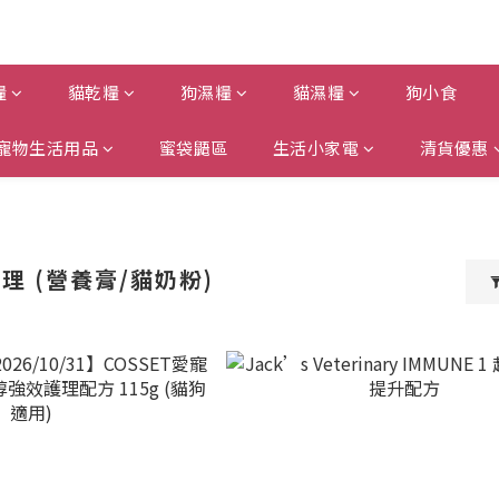
糧
貓乾糧
狗濕糧
貓濕糧
狗小食
寵物生活用品
蜜袋鼯區
生活小家電
清貨優惠
理 (營養膏/貓奶粉)