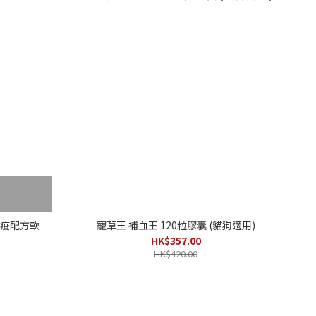
C強免疫配方軟
寵草王 補血王 120粒膠囊 (貓狗適用)
HK$357.00
HK$420.00