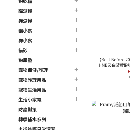
狗乾糧
貓濕糧
狗濕糧
貓小食
狗小食
貓砂
【Best Before 
狗尿墊
HMB及白藜蘆醇強
寵物保健/護理
H
寵物護理用品
寵物生活用品
生活小家電
防蟲對策
轉季補水系列
出街後嘅日常清潔