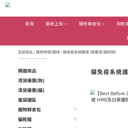
首頁
最新上架
寵物鮮食包
狗乾
全部商品
/
寵物保健/護理
/
貓免疫系統護理 (營養膏/貓奶粉)
精選商品
貓免疫系統護
清貨優惠(狗)
清貨優惠(貓)
蜜袋鼯區
寵物鮮食包
貓乾糧