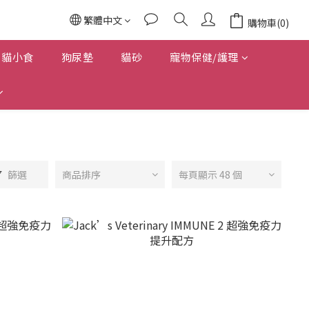
繁體中文
購物車(0)
貓小食
狗尿墊
貓砂
寵物保健/護理
篩選
商品排序
每頁顯示 48 個