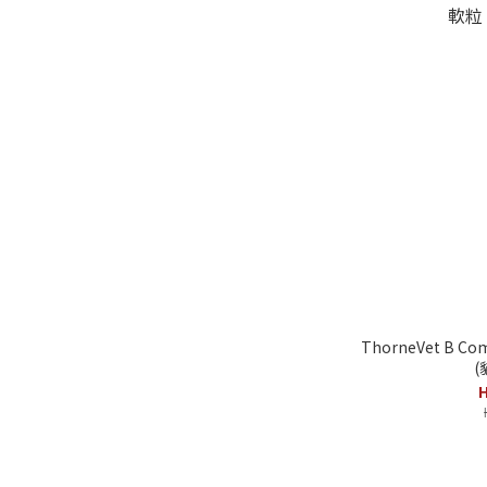
ThorneVet B C
(
H