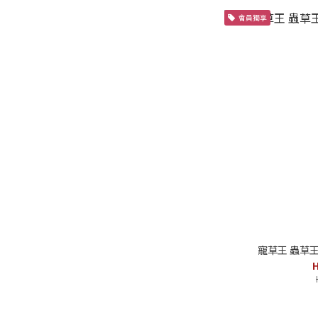
會員獨享
寵草王 蟲草王
H