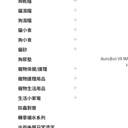
狗乾糧
貓濕糧
狗濕糧
貓小食
狗小食
貓砂
AutoBot V
狗尿墊
寵物保健/護理
寵物護理用品
寵物生活用品
生活小家電
防蟲對策
轉季補水系列
出街後嘅日常清潔