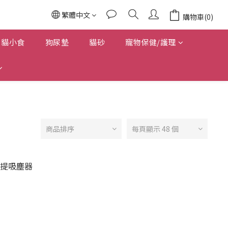
繁體中文
購物車(0)
貓小食
狗尿墊
貓砂
寵物保健/護理
商品排序
每頁顯示 48 個