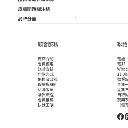
皮膚問題關注組
品牌分類
顧客服務
聯絡
商店介紹
電話：
會員優惠
電郵： 
送貨安排
Wha
付款方式
11:0
退換貨政策
營業
條款與細則
星期一二
私隱政策
星期
購買流程
自取
會員推薦
葵興葵
快速回購
（需