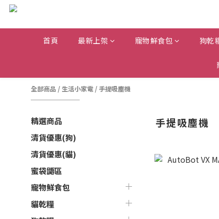
首頁
最新上架
寵物鮮食包
狗乾
全部商品
/
生活小家電
/
手提吸塵機
精選商品
手提吸塵機
清貨優惠(狗)
清貨優惠(貓)
蜜袋鼯區
寵物鮮食包
貓乾糧