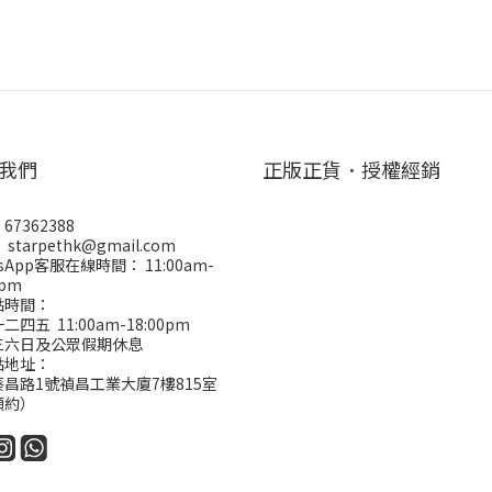
我們
正版正貨．授權經銷
67362388
starpethk@gmail.com
tsApp客服在線時間： 11:00am-
0pm
點時間：
四五 11:00am-18:00pm
三六日及公眾假期休息
點地址：
昌路1號禎昌工業大廈7樓815室
預約）