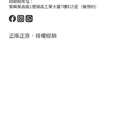
自取點地址：
葵興葵昌路1號禎昌工業大廈7樓815室（需預約）
正版正貨．授權經銷