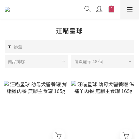
汪喵星球
篩選
商品排序
每頁顯示 48 個