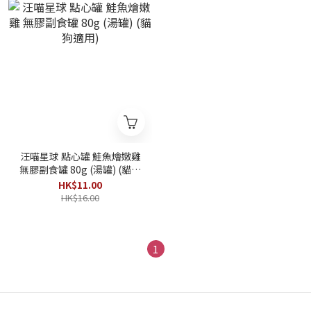
汪喵星球 點心罐 鮭魚燴嫩雞
無膠副食罐 80g (湯罐) (貓狗
適用)
HK$11.00
HK$16.00
1