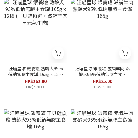
汪喵星球 銀養罐 熟齡犬95%
汪喵星球 銀養罐 滋補羊肉 熟
低鈉無膠主食罐 165g x 12罐
齡犬95%低鈉無膠主食罐
(干貝鮭魚雞 + 滋補羊肉 + 元
165g
HK$262.00
HK$25.00
氣牛肉)
HK$420.00
HK$35.00