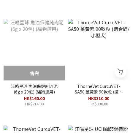
售完
汪喵星球 魚油保健純肉泥
ThorneVet CurcuVET-
(6g x 20包) (貓狗適用)
SA50 薑黃素 90軟粒 (適合
貓/小型犬)
HK$160.00
HK$310.00
HK$214.00
HK$338.00