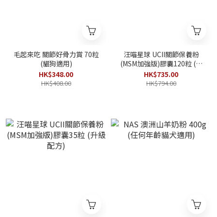
毛起來吃 關節好骨力賞 70粒
汪喵星球 UCII關節保養粉
(貓狗適用)
(MSM加強版)膠囊120粒 (升
級配方)
HK$348.00
HK$735.00
HK$408.00
HK$794.00