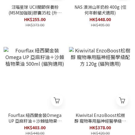
汪喵星球 UCII關節保養粉
NAS 澳洲山羊奶粉 400g (任
(MSM加強版)膠囊35粒 (升級
何年齡貓犬適用)
配方)
HK$255.00
HK$448.00
HK$373.00
HK$495.00
Fourflax 紐西蘭金裝Omega
Kiwivital EnzoBoost松樹
UP 亞麻籽油＋沙棘植物果油
醇 寵物專用腦神經醫學級配
500ml (貓狗適用)
方 120g (貓狗適用)
HK$403.00
HK$378.00
HK$448.00
HK$420.00