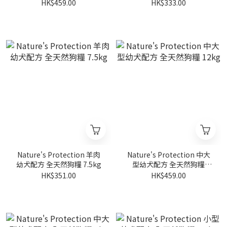
HK$459.00
HK$333.00
Nature's Protection 羊肉
Nature's Protection 中大
幼犬配方 全天然狗糧 7.5kg
型幼犬配方 全天然狗糧
12kg
HK$351.00
HK$459.00