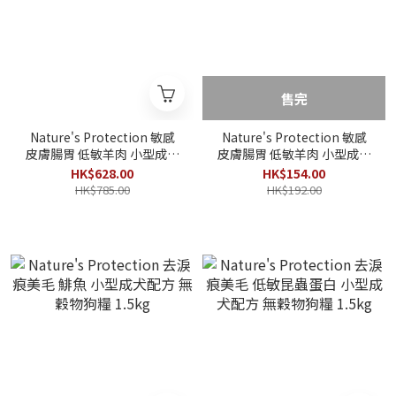
售完
Nature's Protection 敏感
Nature's Protection 敏感
皮膚腸胃 低敏羊肉 小型成犬
皮膚腸胃 低敏羊肉 小型成犬
配方 無穀物狗糧 10kg
配方 無穀物狗糧 1.5kg
HK$628.00
HK$154.00
HK$785.00
HK$192.00