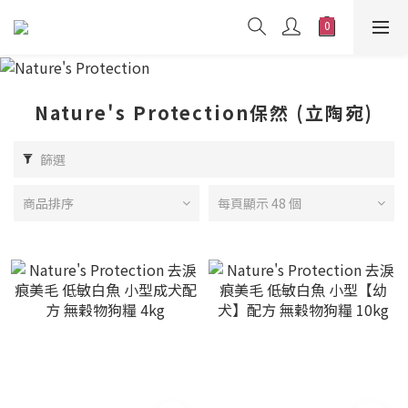
Nature's Protection保然 (立陶宛)
篩選
商品排序
每頁顯示 48 個