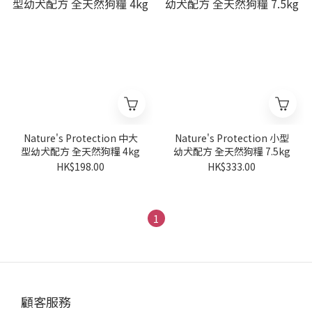
Nature's Protection 中大
Nature's Protection 小型
型幼犬配方 全天然狗糧 4kg
幼犬配方 全天然狗糧 7.5kg
HK$198.00
HK$333.00
1
顧客服務