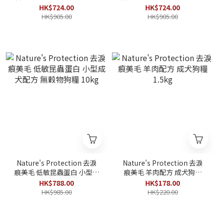
方 無穀物狗糧 10kg
配方 無穀物狗糧 10kg
HK$724.00
HK$724.00
HK$905.00
HK$905.00
Nature's Protection 去淚
Nature's Protection 去淚
痕美毛 低敏昆蟲蛋白 小型成
痕美毛 羊肉配方 成犬狗糧
犬配方 無穀物狗糧 10kg
1.5kg
HK$788.00
HK$178.00
HK$985.00
HK$220.00