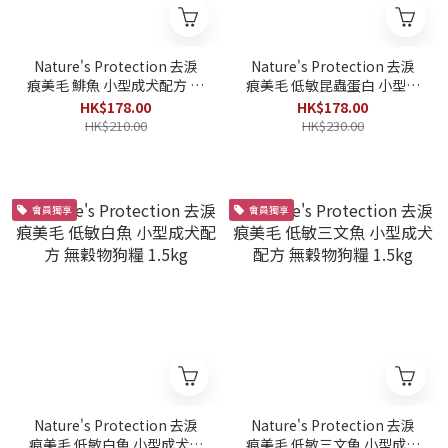
Nature's Protection 去淚
Nature's Protection 去淚
痕美毛 鯡魚 小型成犬配方 無
痕美毛 低敏昆蟲蛋白 小型成
穀物狗糧 1.5kg
犬配方 無穀物狗糧 1.5kg
HK$178.00
HK$178.00
HK$210.00
HK$230.00
會員獨享
會員獨享
Nature's Protection 去淚
Nature's Protection 去淚
痕美毛 低敏白魚 小型成犬配
痕美毛 低敏三文魚 小型成犬