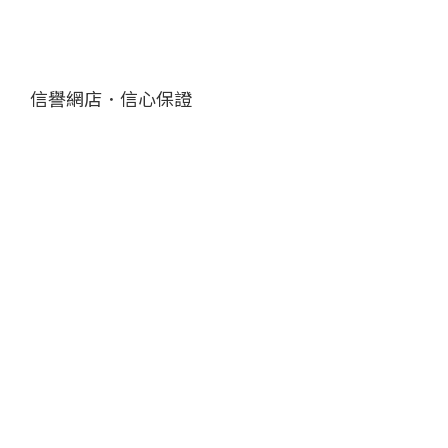
信譽網店．信心保證