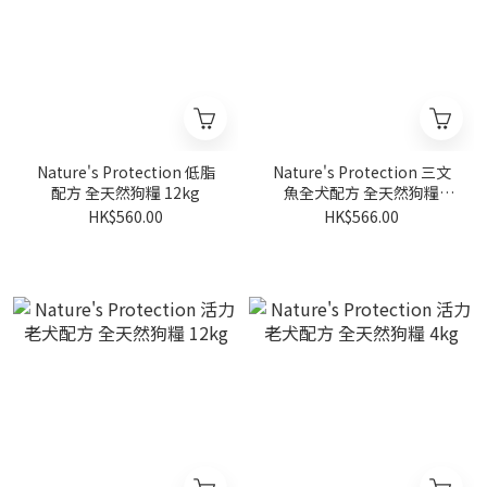
Nature's Protection 低脂
Nature's Protection 三文
配方 全天然狗糧 12kg
魚全犬配方 全天然狗糧
12kg
HK$560.00
HK$566.00