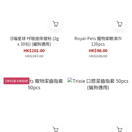
汪喵星球 呼吸道保健粉 (2g
Royal-Pets 寵物潔眼濕巾
x 30包) (貓狗適用)
120pcs
HK$201.00
HK$96.00
HK$247.00
HK$108.00
2件95折 4件88折