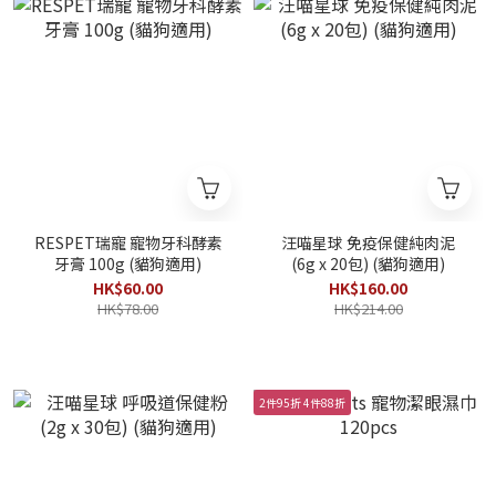
RESPET瑞寵 寵物牙科酵素
汪喵星球 免疫保健純肉泥
牙膏 100g (貓狗適用)
(6g x 20包) (貓狗適用)
HK$60.00
HK$160.00
HK$78.00
HK$214.00
2件95折 4件88折