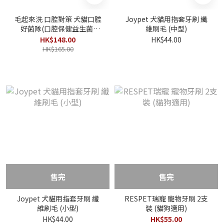
毛起來洗 口腔對策 犬貓口腔
Joypet 犬貓用指套牙刷 纖
好菌隊(口腔保健益生菌)
維刷毛 (中型)
1gx20包 (貓狗適用)
HK$148.00
HK$44.00
HK$165.00
售完
售完
Joypet 犬貓用指套牙刷 纖
RESPET瑞寵 寵物牙刷 2支
維刷毛 (小型)
裝 (貓狗適用)
HK$44.00
HK$55.00