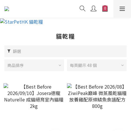
貓乾糧
篩選
商品排序
每頁顯示 48 個