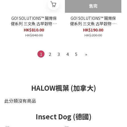
售完
GO! SOLUTIONS™ 腸胃保
GO! SOLUTIONS™ 腸胃保
健系列 三文魚 古早穀物 狗
健系列 三文魚 古早穀物 狗
糧 22lb
糧 3.5lb
HK$810.00
HK$190.00
HK$840.00
HK$200.00
1
2
3
4
5
»
HALOW楓葉 (加拿大)
此分類沒有商品
Insect Dog (德國)