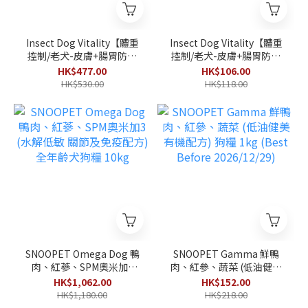
Insect Dog Vitality【體重
Insect Dog Vitality【體重
控制/老犬-皮膚+腸胃防敏
控制/老犬-皮膚+腸胃防敏
感】 蟲蟲蛋白+鴨肉 無麩狗
感】 蟲蟲蛋白+鴨肉 無麩狗
HK$477.00
HK$106.00
糧 900g x 5包(4.5kg)
糧 900g
HK$530.00
HK$118.00
SNOOPET Omega Dog 鴨
SNOOPET Gamma 鮮鴨
肉、紅蔘、SPM奧米加3
肉、紅參、蔬菜 (低油健美
(水解低敏 關節及免疫配方)
有機配方) 狗糧 1kg (Best
HK$1,062.00
HK$152.00
全年齡犬狗糧 10kg
Before 2026/12/29)
HK$1,180.00
HK$218.00