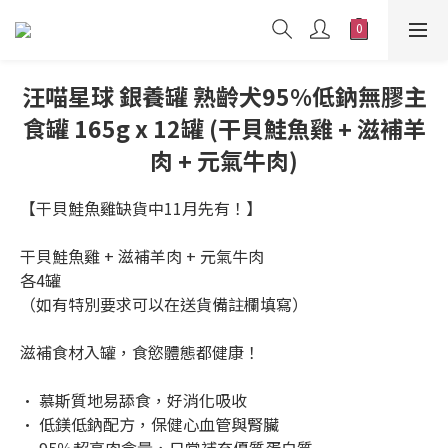
汪喵星球 銀養罐 熟齡犬95%低鈉無膠主
食罐 165g x 12罐 (干貝鮭魚雞 + 滋補羊
肉 + 元氣牛肉)
【干貝鮭魚雞缺貨中11月先有！】
干貝鮭魚雞 + 滋補羊肉 + 元氣牛肉
各4罐
（如有特別要求可以在送貨備註欄填寫）
滋補食材入罐，食慾體態都健康！
• 慕斯質地易舔食，好消化吸收
• 低鎂低鈉配方，保健心血管與腎臟