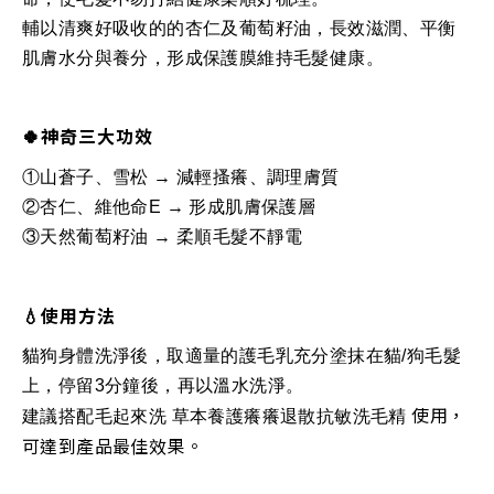
輔以清爽好吸收的的杏仁及葡萄籽油，長效滋潤、平衡
肌膚水分與養分，形成保護膜維持毛髮健康。
🍀神奇三大功效
①山蒼子、雪松 → 減輕搔癢、調理膚質
②杏仁、維他命E → 形成肌膚保護層
③天然葡萄籽油 → 柔順毛髮不靜電
💧使用方法
貓狗身體洗淨後，取適量的護毛乳充分塗抹在貓/狗毛髮
上，停留3分鐘後，再以溫水洗淨。
使用
，
建議搭配毛起來洗 草本養護癢癢退散抗敏洗毛精
可達到產品最佳效果。