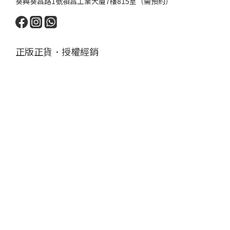
葵興葵昌路1號禎昌工業大廈7樓815室（需預約）
正版正貨．授權經銷