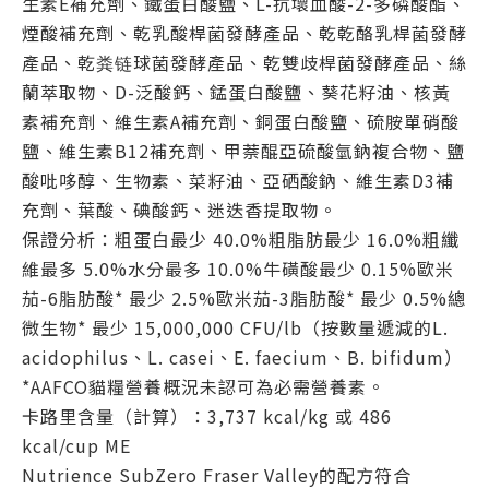
生素E補充劑、鐵蛋白酸鹽、L-抗壞血酸-2-多磷酸酯、
煙酸補充劑、乾乳酸桿菌發酵產品、乾乾酪乳桿菌發酵
產品、乾粪链球菌發酵產品、乾雙歧桿菌發酵產品、絲
蘭萃取物、D-泛酸鈣、錳蛋白酸鹽、葵花籽油、核黃
素補充劑、維生素A補充劑、銅蛋白酸鹽、硫胺單硝酸
鹽、維生素B12補充劑、甲萘醌亞硫酸氫鈉複合物、鹽
酸吡哆醇、生物素、菜籽油、亞硒酸鈉、維生素D3補
充劑、葉酸、碘酸鈣、迷迭香提取物。
保證分析：粗蛋白最少 40.0%粗脂肪最少 16.0%粗纖
維最多 5.0%水分最多 10.0%牛磺酸最少 0.15%歐米
茄-6脂肪酸* 最少 2.5%歐米茄-3脂肪酸* 最少 0.5%總
微生物* 最少 15,000,000 CFU/lb（按數量遞減的L.
acidophilus、L. casei、E. faecium、B. bifidum）
*AAFCO貓糧營養概況未認可為必需營養素。
卡路里含量（計算）：3,737 kcal/kg 或 486
kcal/cup ME
Nutrience SubZero Fraser Valley的配方符合