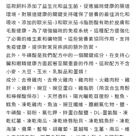
這款飼料添加了益生元和益生菌，促進貓咪健康的腸道
環境。對腸道健康的關鍵支持確保了營養的最佳消化和
吸收。添加的歐米茄-3和歐米茄-6脂肪酸有助於皮膚和
毛髮健康。為了增強貓咪的免疫系統，這種配方還強化
了必需的維生素和礦物質。這些營養素協同作用，支持
免疫健康，提供對常見疾病的額外防禦。
此外，牛磺酸是我們配方中的一個關鍵成分，在支持心
臟和眼睛健康方面起著至關重要的作用。這款配方不含
小麥、大豆、玉米、乳製品和蛋類！
成分：去骨雞肉、去骨火雞肉、雞肉粉、火雞肉粉、雞
肝、火雞肝、豌豆、豌豆蛋白、雞脂肪（用混合生育酚
和檸檬酸保存）、天然香料、陽光曬乾苜蓿粉、鮭魚、
鱈魚、凍乾雞肉、魚油、豌豆纖維、膽鹼氯化物、鹽、
牛磺酸、菊粉、氯化鉀、鋅蛋白酸鹽、DL-蛋氨酸、凍
乾紅薯、凍乾南瓜、凍乾綠唇貽貝、凍乾鱈魚肝、凍乾
海藻、蘋果、藍莓、胡蘿蔔、蔓越莓、生薑、南瓜、維