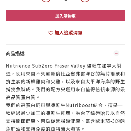
加入購物車
加入追蹤清單
商品描述
Nutrience SubZero Fraser Valley 貓糧在加拿大製
造，使用來自不列顛哥倫比亞省弗雷澤谷的無荷爾蒙和
抗生素的新鮮雞肉和火雞，以及來自太平洋海岸的野生
捕撈魚製成。我們的配方只選用來自值得信賴來源的最
高品質蛋白質。
我們的高蛋白飼料與凍乾生Nutriboost結合，這是一
種經過最少加工的凍乾生雞塊，融合了綠唇貽貝以自然
支持關節健康、南瓜促進腸道健康、富含歐米茄-3的鱈
魚肝油和支持免疫的亞特蘭大海藻。