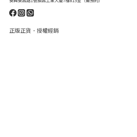
葵興葵昌路1號禎昌工業大廈7樓815室（需預約）
正版正貨．授權經銷