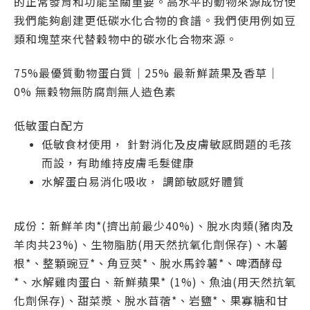
的正常發育和功能至關重要。高水平的動物來源成份使
我們能夠創建更低碳水化合物的食譜。我們使用例如豆
類和塊莖來代替穀物中的碳水化合物來源。
75%最優質動物蛋白質｜25% 最新鮮蔬果及香草｜
0% 無穀物無防腐劑無人造色素
低敏蛋白配方
低敏食材使用， 針對消化及皮膚敏感問題的毛孩
而設，有助維持皮膚毛髮健康
水解蛋白易消化吸收， 調節敏感好體質
成份：新鮮羊肉*(擠出前最少40%)、脫水肉類(豬肉及
羊肉共23%)、生物脂肪(用天然抗氧化劑保存)、木薯
根*、整顆豌豆*、角豆莢*、脫水馬鈴薯*、啤酒酵母
*、水解雞肉蛋白、新鮮蘋果* (1%)、魚油(用天然抗氧
化劑保存)、甜菜漿、脫水苜蓿*、岩鹽*、果寡糖和甘