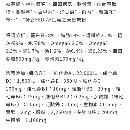
露寡糖、脫水海藻*、葡萄糖氨、軟骨素、絲蘭萃取
物、蔓越莓*、百里香*、洋甘菊*、茴香*、紫錐花*、
綠茶*。*符合FEDIAF定義之天然成份
保證分析：蛋白質38%、脂肪19%、粗纖維2.5%、粗
灰粉9%、水份8%、Omega6 2.5%、Omega3
0.3%、鈣1.7%、磷1.2%、鈉0.4%、鎂0.25%、葡萄
糖胺500mg/kg、軟骨素100mg/kg
營養添加 (每公斤）：維他命A：22,000IU、維他命
D3：1,500IU、維他命E：350IU、維他命C：
100mg、維他命B1：10mg、維他命B2：20mg、維
他命B6：15mg、維他命B12：0.2mg、菸鹼酸（維他
命B3）：50mg、泛酸鈣：50mg、生物素：0.5mg、
葉酸：2mg、膽鹼：2,250mg、左旋肉鹼：200mg、
牛磺酸：1,100mg