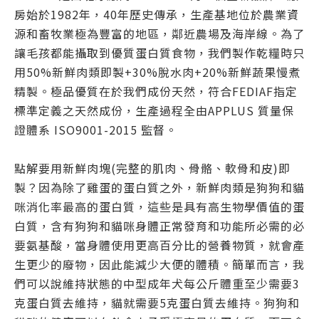
房始於1982年，40年歷史傳承，生產基地位於農業資
源和畜牧業極為豐富的地區，鄰近農場及海岸線。為了
讓毛孩都能攝取到優質蛋白質食物，我們製作乾糧時只
用50%新鮮肉類即製+30%脫水肉+20%新鮮蔬果慢煮
精製。極品優質在於我們成份天然，符合FEDIAF指定
標準定義之天然成份，生產過程全由APPLUS 質量保
證體系 ISO9001-2015 監督。
點解要用新鮮肉塊(完整的肌肉、骨骼、軟骨和皮)即
製？因為除了雞蛋的蛋白質之外，新鮮肉類是狗狗和貓
咪消化率最高的蛋白質，這些是具有高生物學價值的蛋
白質，含有狗狗和貓咪身體正常發育和功能所必需的必
要氨基酸，當身體使用更高百分比的營養物質，就會產
生更少的廢物，因此能減少大便的體積。簡單而言，我
們可以說維持狀態的中型成年犬每公斤體重至少需要3
克蛋白質去維持，貓就需要5克蛋白質去維持。狗狗和