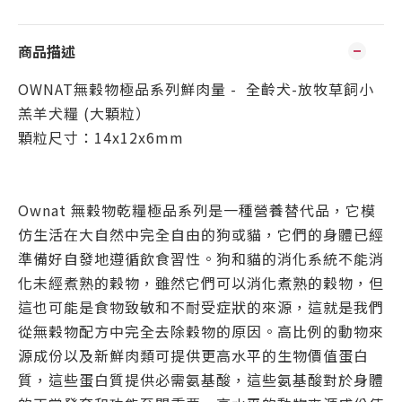
商品描述
OWNAT無穀物極品系列鮮肉量 - 全齡犬-放牧草飼小
羔羊犬糧 (大顆粒）
顆粒尺寸：14x12x6mm
Ownat 無穀物乾糧極品系列是一種營養替代品，它模
仿生活在大自然中完全自由的狗或貓，它們的身體已經
準備好自發地遵循飲食習性。狗和貓的消化系統不能消
化未經煮熟的穀物，雖然它們可以消化煮熟的穀物，但
這也可能是食物致敏和不耐受症狀的來源，這就是我們
從無穀物配方中完全去除穀物的原因。高比例的動物來
源成份以及新鮮肉類可提供更高水平的生物價值蛋白
質，這些蛋白質提供必需氨基酸，這些氨基酸對於身體