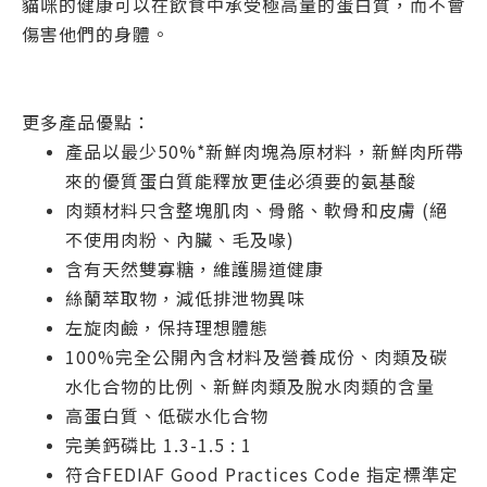
貓咪的健康可以在飲食中承受極高量的蛋白質，而不會
傷害他們的身體。
更多產品優點：
產品以最少50%*新鮮肉塊為原材料，新鮮肉所帶
來的優質蛋白質能釋放更佳必須要的氨基酸
肉類材料只含整塊肌肉、骨骼、軟骨和皮膚 (絕
不使用肉粉、內臟、毛及喙)
含有天然雙寡糖，維護腸道健康
絲蘭萃取物，減低排泄物異味
左旋肉鹼，保持理想體態
100%完全公開內含材料及營養成份、肉類及碳
水化合物的比例、新鮮肉類及脫水肉類的含量
高蛋白質、低碳水化合物
完美鈣磷比 1.3-1.5 : 1
符合FEDIAF Good Practices Code 指定標準定