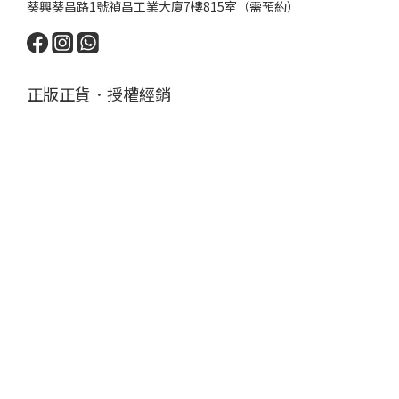
葵興葵昌路1號禎昌工業大廈7樓815室（需預約）
正版正貨．授權經銷