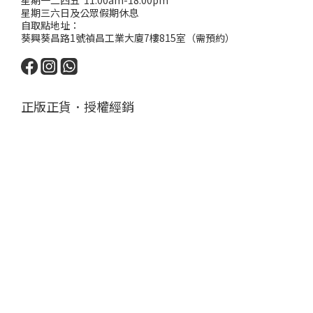
星期一二四五 11:00am-18:00pm
星期三六日及公眾假期休息
自取點地址：
葵興葵昌路1號禎昌工業大廈7樓815室（需預約）
正版正貨．授權經銷