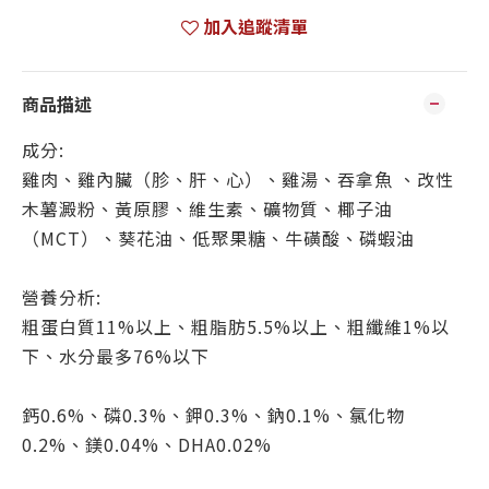
加入追蹤清單
商品描述
成分:
雞肉、雞內臟（胗、肝、心）、雞湯、吞拿魚 、改性
木薯澱粉、黃原膠、維生素、礦物質、椰子油
（MCT）、葵花油、低聚果糖、牛磺酸、磷蝦油
營養分析:
粗蛋白質11%以上、粗脂肪5.5%以上、粗纖維1%以
下、水分最多76%以下
鈣0.6%、磷0.3%、鉀0.3%、鈉0.1%、氯化物
0.2%、鎂0.04%、DHA0.02%