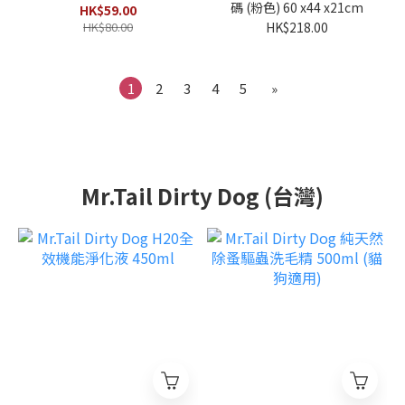
碼 (粉色) 60 x44 x21cm
HK$59.00
HK$80.00
HK$218.00
1
2
3
4
5
»
Mr.Tail Dirty Dog (台灣)