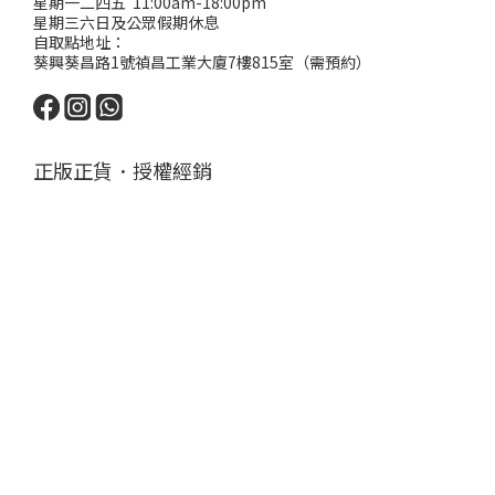
星期一二四五 11:00am-18:00pm
星期三六日及公眾假期休息
自取點地址：
葵興葵昌路1號禎昌工業大廈7樓815室（需預約）
正版正貨．授權經銷