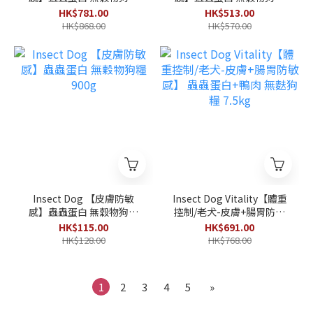
10kg
900g x 5包(4.5kg)
HK$781.00
HK$513.00
HK$868.00
HK$570.00
Insect Dog 【皮膚防敏
Insect Dog Vitality【體重
感】蟲蟲蛋白 無穀物狗糧
控制/老犬-皮膚+腸胃防敏
900g
感】 蟲蟲蛋白+鴨肉 無麩狗
HK$115.00
HK$691.00
糧 7.5kg
HK$128.00
HK$768.00
1
2
3
4
5
»