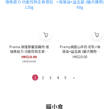
Prama 波隆那蕃茄雞肉 增
Pramy滅菌山羊奶 初乳+海
強免疫力 功能性狗主食濕
藻油+益生菌 (貓犬適用)
包 120g
60g
HK$10.00
HK$10.00
HK$14.00
1
2
3
4
5
»
貓小食