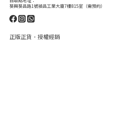
自取點地址：
葵興葵昌路1號禎昌工業大廈7樓815室（需預約）
正版正貨．授權經銷