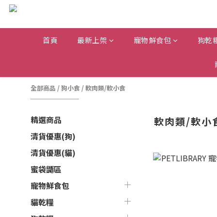
首頁
最新上架
寵物鮮食包
狗乾
全部商品
/
狗小食
/
軟肉類/軟小食
精選商品
軟肉類/軟小
清貨優惠(狗)
清貨優惠(貓)
蜜袋鼯區
寵物鮮食包
貓乾糧