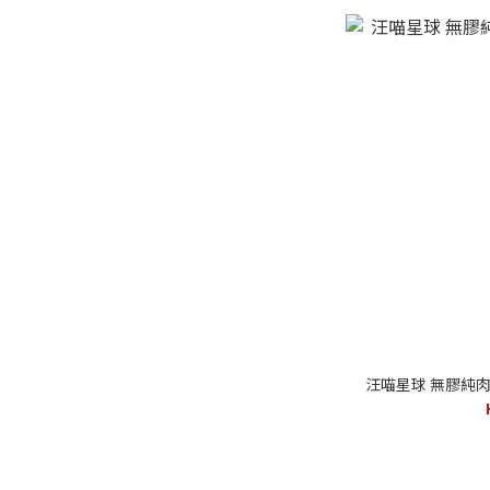
汪喵星球 無膠純肉泥 