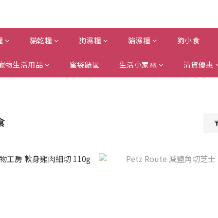
糧
貓乾糧
狗濕糧
貓濕糧
狗小食
寵物生活用品
蜜袋鼯區
生活小家電
清貨優惠
食