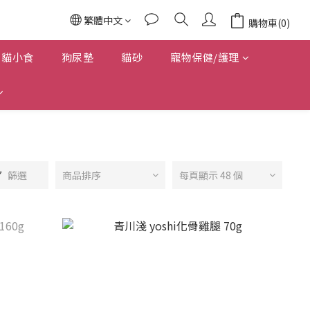
繁體中文
購物車(0)
貓小食
狗尿墊
貓砂
寵物保健/護理
篩選
商品排序
每頁顯示 48 個