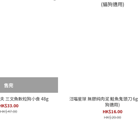
售完
牠卡夫 三文魚軟粒狗小食 48g
汪喵星球 無膠純肉泥 鮭魚鬼頭刀 6g x
狗適用)
HK$33.00
HK$47.00
HK$16.00
HK$20.00