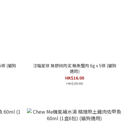
5條 (貓狗
汪喵星球 無膠純肉泥 鮪魚蟹肉 6g x 5條 (貓狗
適用)
HK$16.00
HK$20.00