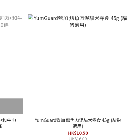
肉+和牛 無
YumGuard營加 鱈魚肉泥貓犬零食 45g (貓狗
條
適用)
HK$10.50
HK$16.00