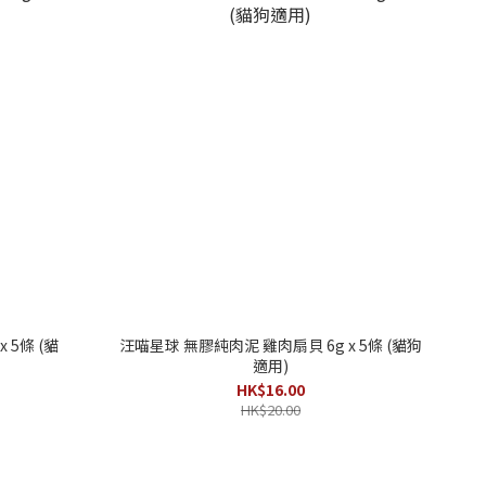
 5條 (貓
汪喵星球 無膠純肉泥 雞肉扇貝 6g x 5條 (貓狗
適用)
HK$16.00
HK$20.00